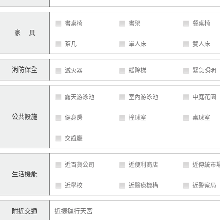
書桌椅
書架
餐桌椅
家 具
茶几
單人床
雙人床
消防保全
滅火器
緩降梯
緊急照明
露天游泳池
室內游泳池
中庭花園
公共設施
健身房
撞球室
桌球室
交誼廳
近百貨公司
近便利商店
近傳統市
生活機能
近學校
近醫療機構
近警察局
附近交通
近捷運行天宮