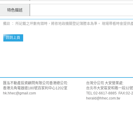
特色描述
備註 ： 所記載之坪數有錯時，將依地政機關登記簿謄本為準。 現場帶看時會提供
回到上頁
匯泓不動產投資顧問有限公司香港總公司:
台灣分公司 大安營業處:
香港北角電器道180號百家利中心1202室
台北市大安區安和路一段32號
hk.hhec@gmail.com
TEL:02-6617-8885 FAX:02-
herald@hhec.com.tw