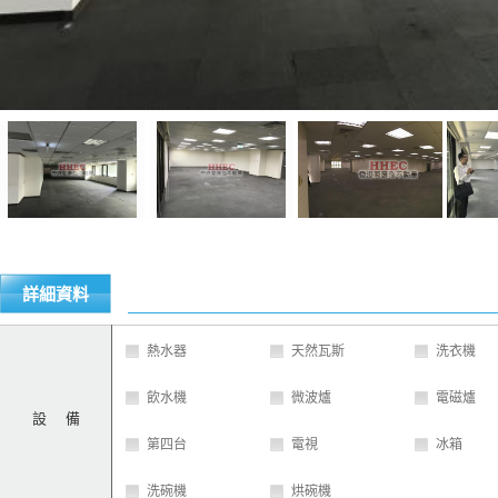
詳細資料
熱水器
天然瓦斯
洗衣機
飲水機
微波爐
電磁爐
設 備
第四台
電視
冰箱
洗碗機
烘碗機